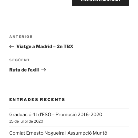
Navegació
Entrada
ANTERIOR
d'entrades
anterior
Viatge a Madrid – 2n TBX
Entrada
SEGÜENT
següent
Ruta de l’exili
ENTRADES RECENTS
Graduació 4t d’ESO – Promoció 2016-2020
15 de juliol de 2020
Comiat Ernesto Nogueira i Assumpció Muntó