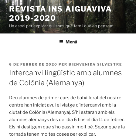
Vés
REVISTA INS AIGUAVIVA
al
2019-2020
contingut
Un espai per explicar qui som, què fem i què en pensem
Menú
PUBLICAT
6 DE FEBRER DE 2020
PER
BIENVENIDA SILVESTRE
A
Intercanvi lingüístic amb alumnes
de Colònia (Alemanya)
Deu alumnes de primer curs de batxillerat del nostre
centre han iniciat avui el viatge d’intercanvi amb la
ciutat de Colònia (Alemanya). S’hi estaran amb els
alumnes alemanys des del dia 6 fins el dia 11 de febrer.
Els hi desitgem que s’ho passin molt bé. Segur que a la
tornada tenen moltes coses per explicar.