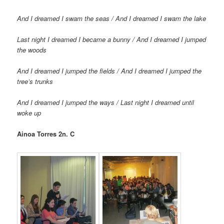
And I dreamed I swam the seas /
And I dreamed I swam the lake
Last night I dreamed I became a bunny /
And I dreamed I jumped
the woods
And I dreamed I jumped the fields /
And I dreamed I jumped the
tree’s trunks
And I dreamed I jumped the ways /
Last night I dreamed until
woke up
Ainoa Torres 2n. C