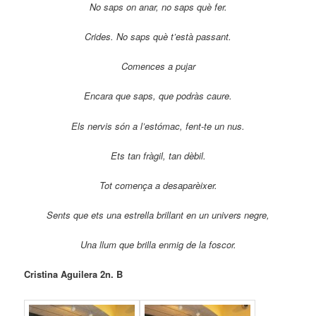
No saps on anar, no saps què fer.
Crides. No saps què t’està passant.
Comences a pujar
Encara que saps, que podràs caure.
Els nervis són a l’estómac, fent-te un nus.
Ets tan fràgil, tan dèbil.
Tot comença a desaparèixer.
Sents que ets una estrella brillant en un univers negre,
Una llum que brilla enmig de la foscor.
Cristina Aguilera 2n. B