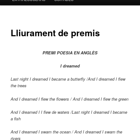
Lliurament de premis
PREMI POESIA EN ANGLÈS
I dreamed
Last night I dreamed I became a butterfly /
And I dreamed I flew
the trees
And I dreamed I flew the flowers /
And I dreamed I flew the green
And I dreamed I I flew de waters /
Last night I dreamed I became
a fish
And I dreamed I swam the ocean /
And I dreamed I swam the
rivers