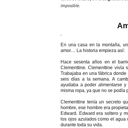
imposible.
Música
Na
Am
Taller de llengües
Rà
Le
Am
El
re
Tecnologia
Mé
Ro
Cu
En una casa en la montaña, una
Visual i plàstica
Mà
amor… La historia empieza así:
Un
Joves sense fum
Hace sesenta años en el barr
De
Clementtine. Clementtine vivía 
Trabajaba en una fábrica donde 
¿Q
seis días a la semana. A camb
ayudaba a poder alimentarse y 
misma ropa, ya que no se podía p
Clementtine tenía un secreto 
hombre, ese hombre era propietar
Edward. Edward era soltero y mu
los ojos azulados como el agua d
durante toda su vida.