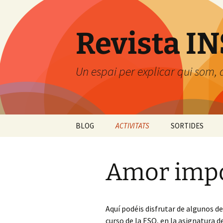
Revista I
Un espai per explicar qui som,
Vés
BLOG
ACTIVITATS
SORTIDES
al
contingut
Ciències naturals
Parc Jalpí (Areny
Tè
Munt)
Amor impo
Ciències socials
Vi
Vi
Intercanvi amb 
me
Llengua castellana
Pr
Aquí podéis disfrutar de algunos d
Llengua catalana
La
El
curso de la ESO, en la asignatura d
bu