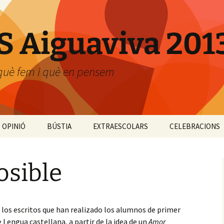
NS Aiguaviva 20
 què fem i què en pensem
OPINIÓ
BÚSTIA
EXTRAESCOLARS
CELEBRACIONS
s de
cniques de laboratori
RESPECTE
Carnestoltes
sible
sita a la UAB
sita a l’Hostalric
Els arguments de 2n.
Sant Jordi
Narbona
dieval
d’ESO
esentaciones poemas
e los escritos que han realizado los alumnos de primer
 suerte hay que
s primers dies a 2n. ESO
e Lengua castellana, a partir de la idea de un
Amor
scarla