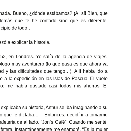
 nada. Bueno, ¿dónde estábamos? ¡A, sí! Bien, que
demás que te he contado sino que es diferente.
incipio de todo…
ó a explicar la historia.
3, en Londres. Yo salía de la agencia de viajes:
ólogo muy aventurero (lo que pasa es que ahora ya
d y las dificultades que tengo…). Allí había ido a
je a la expedición en las Islas de Pascua. El vuelo
o: me había gastado casi todos mis ahorros. El
xplicaba su historia, Arthur se iba imaginando a su
o que le dictaba… – Entonces, decidí ir a tomarme
afetería de al lado, “Jon’s Café”. Cuando me senté,
cafetera. Instantáneamente me enamoré. “Es la mujer