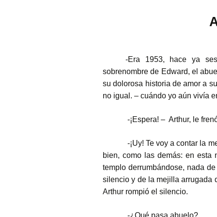
A
-Era 1953, hace ya ses
sobrenombre de Edward, el abuel
su dolorosa historia de amor a s
no igual. – cuándo yo aún vivía 
-¡Espera! –
Arthur, le fre
-¡Uy! Te voy a contar la m
bien, como las demás: en esta 
templo derrumbándose, nada de 
silencio y de la mejilla arrugada
Arthur rompió el silencio.
-¿Qué pasa abuelo?