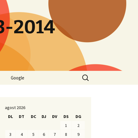
13-2014
Cerca:
Google
agost 2026
DL
DT
DC
DJ
DV
DS
DG
1
2
3
4
5
6
7
8
9