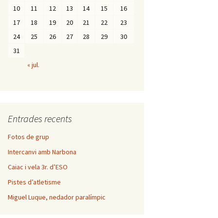
10
11
12
13
14
15
16
17
18
19
20
21
22
23
24
25
26
27
28
29
30
31
« jul.
Entrades recents
Fotos de grup
Intercanvi amb Narbona
Caiac i vela 3r. d’ESO
Pistes d’atletisme
Miguel Luque, nedador paralímpic