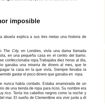
rracions de terror
or imposible
dio
s vostres
or imposible
la lo mató
comanacions de lectura
s llegendes de Mollet
bolot 2014
entos de princesas
 abuela explica a sus tres nietas una historia de
scares
 cuento de misterio
io
The City,
en Londres, vivía una dama llamada
scripciones y diálogos
sola, en una pequeña casa en el centro del barrio.
se confeccionaba ropa.Trabajaba diez horas al día,
uién robó una estrella?
io ganaba una miseria de dinero al mes, que le
pagar la casa en la que vivía. Siempre llevaba la
ermitir gastar el poco dinero que ganaba en
ropa.
que nunca había contado. Estaba enamorada de un
io de una tienda de ropa para ricos. Su nombre era
y rico. Tenía los cabellos negros como la noche y
el mar. El sueño de Clementtine era vivir junto a él