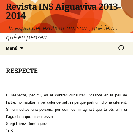
Revista INS Aiguaviva 2013-
2014
Un espai per explicar qui som, què fem i
què en pensem
Vés
Cerca:
Menú
al
contingut
RESPECTE
El respecte, per mi, és el contrari d’insultar. Posar-te en la pell de
l’altre, no insultar ni pel color de pell, ni perquè parli un idioma diferent.
Si tu insultes una persona per com és, imagina’t que tu ets ell i si
t’agradaria que t’insultessin.
Sergi Pérez Domínguez
1r B