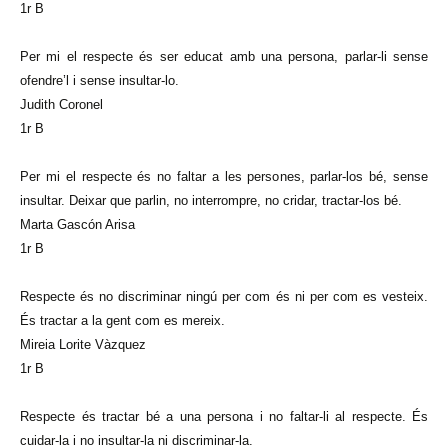
1r B
Per mi el respecte és ser educat amb una persona, parlar-li sense
ofendre’l i sense insultar-lo.
Judith Coronel
1r B
Per mi el respecte és no faltar a les persones, parlar-los bé, sense
insultar. Deixar que parlin, no interrompre, no cridar, tractar-los bé.
Marta Gascón Arisa
1r B
Respecte és no discriminar ningú per com és ni per com es vesteix.
És tractar a la gent com es mereix.
Mireia Lorite Vàzquez
1r B
Respecte és tractar bé a una persona i no faltar-li al respecte. És
cuidar-la i no insultar-la ni discriminar-la.