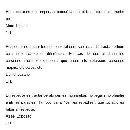
El respecte és molt important perquè la gent et tracti bé i tu els tractis
bé.
Marc Tejedor
1r B
Respectar és tractar les persones tal com són, és a dir, tractar tothom
bé snese fixar-se en diferències. Fer cas del que et diuen les
persones amb més experiència que tú com els professors, persones
majors, els pares, etc.
Daniel Lozano
1r B
El respecte és tractar bé als demés: no insultar, no pegar i no ofendre
amb les paraules. Tampoc parlar “per les espatlles”, que tot això és
faltar al respecte.
Azael Expósito
1r B