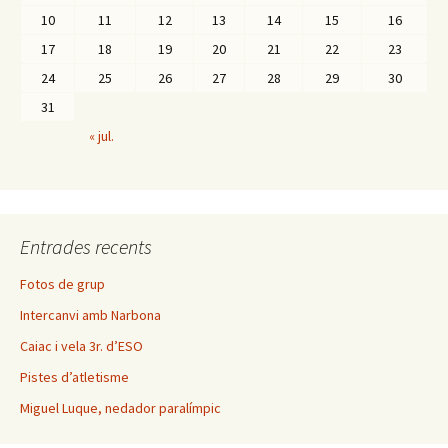
10
11
12
13
14
15
16
17
18
19
20
21
22
23
24
25
26
27
28
29
30
31
« jul.
Entrades recents
Fotos de grup
Intercanvi amb Narbona
Caiac i vela 3r. d’ESO
Pistes d’atletisme
Miguel Luque, nedador paralímpic