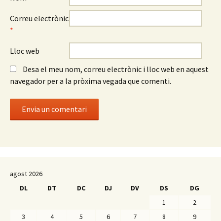
Correu electrònic
*
Lloc web
Desa el meu nom, correu electrònic i lloc web en aquest
navegador per a la pròxima vegada que comenti.
agost 2026
DL
DT
DC
DJ
DV
DS
DG
1
2
3
4
5
6
7
8
9