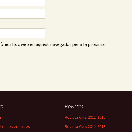
ònic i lloc web en aquest navegador per a la pròxima
ta
Revistes
a
Revista Curs 2011-2012
l de les entrades
Revista Curs 2012-2013