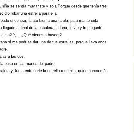
 niña se sentía muy triste y sola Porque desde que tenía tres
rracions de terror
or imposible
cidió robar una estrella para ella.
pudo encontrar, la ató bien a una farola, para mantenerla
dio
s vostres
la lo mató
comanacions de lectura
legado al final de la escalera, la luna, lo vio y le preguntó:
 cielo? Y,… ¿Qué vienes a buscar?
s llegendes de Mollet
bolot 2014
entos de princesas
aba si me podrías dar una de tus estrellas, porque lleva años
scares
adre.
 cuento de misterio
las a las dos.
 la puso en las manos del padre.
scripciones y diálogos
calera y, fue a entregarle la estrella a su hija, quien nunca más
uién robó una estrella?