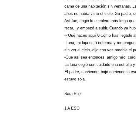
cama de una habitación sin ventanas. La
Música
Na
Am
años no había visto el cielo. Su padre, de
Así fue, cogió la escalera más larga que 
Taller de llengües
Rà
Le
El
re
recta,
y empezó a subir. Cuando ya hubo l
-¿Qué haces aquí?¿Cómo has llegado al
Tecnologia
Mé
Ro
Cu
-Luna, mi hija está enferma y me pregunt
Visual i plàstica
Mà
sin ver el cielo.-dijo con voz amable el p
Un
-Que así sea entonces, amigo mío, cuída
Joves sense fum
La luna cogió con cuidado una estrella y
De
El padre, sonriendo, bajó corriendo la es
estuvo sola.
¿Q
Sara Ruiz
1 A ESO