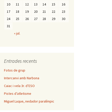
10
11
12
13
14
15
16
17
18
19
20
21
22
23
24
25
26
27
28
29
30
31
« jul.
Entrades recents
Fotos de grup
Intercanvi amb Narbona
Caiac i vela 3r. d’ESO
Pistes d’atletisme
Miguel Luque, nedador paralímpic