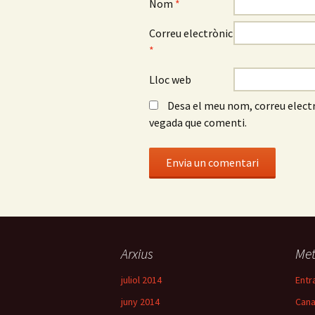
Nom
*
Correu electrònic
*
Lloc web
Desa el meu nom, correu electr
vegada que comenti.
Arxius
Me
juliol 2014
Entr
juny 2014
Cana