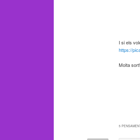
I si els vo
https://p
Molta sort
5 PENSAMENT