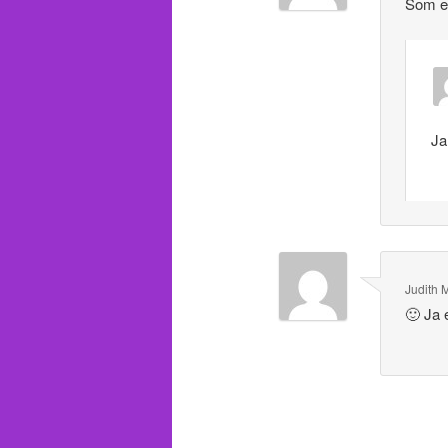
Som els
Ja
Judith 
🙂 Ja e