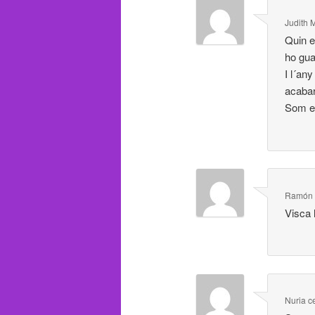
Judith 
Quin e
ho guan
I l´any
acabarem
Som el
Ramón 
Visca 
Nuria ce