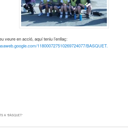
leu veure en acció, aquí teniu l’enllaç:
icasaweb.google.com/118000727510269724077/BASQUET.
!
S A “
BÀSQUET
”