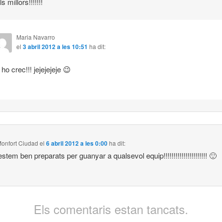
 millors!!!!!!!
Maria Navarro
el
3 abril 2012 a les 10:51
ha dit:
 ho crec!!! jejejejeje 😉
Monfort Ciudad
el
6 abril 2012 a les 0:00
ha dit:
stem ben preparats per guanyar a qualsevol equip!!!!!!!!!!!!!!!!!!!!!! 🙂
Els comentaris estan tancats.